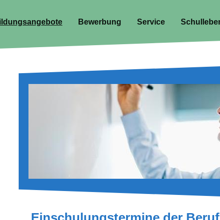
ildungsangebote
Bewerbung
Service
Schullebe
Einschulungstermine der Beru