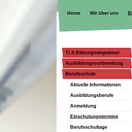
Home
Wir über uns
B
TLS Bildungswegweiser
Ausbildungsvorbereitung
Berufsschule
Aktuelle Informationen
Ausbildungsberufe
Anmeldung
Einschulungstermine
Berufsschultage