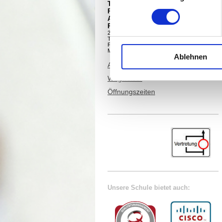
Theodor-Litt-Schule
Regionales Berufsbildungszentrum
AöR
Parkstr. 12-18
24534 Neumünster
Tel. +49 4321 942 4910
Fax +49 4321 942 4909
Mail:
info@tls-nms.de
Ablehnen
Ansprechpartner Schulbüro
Wegweiser
Öffnungszeiten
Unsere Schule bietet auch: