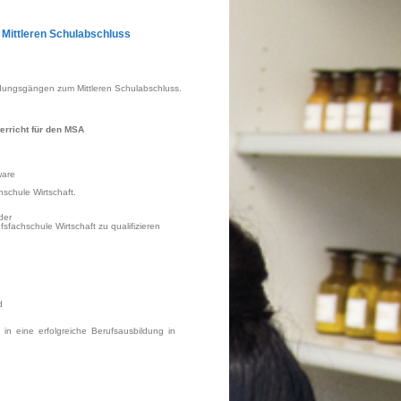
Mittleren Schulabschluss
ildungsgängen zum Mittleren Schulabschluss.
erricht für den MSA
ware
hschule Wirtschaft.
der
sfachschule Wirtschaft zu qualifizieren
d
 in eine erfolgreiche Berufsausbildung in