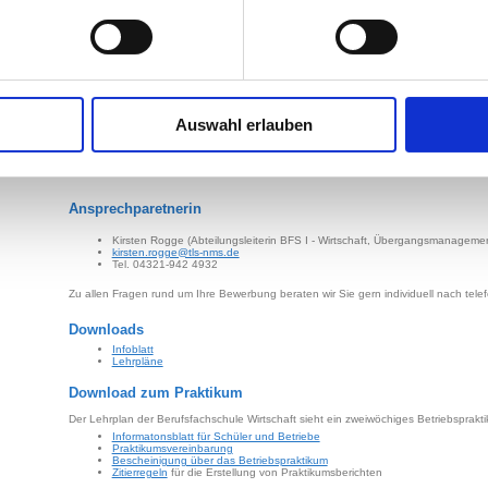
Aufnahmeberechtigung ist mit dem Abschluss-zeugnis nachzuweisen.
Bewerbungsformular
Auswahl erlauben
Besonderheiten
Gemeinsame Betriebsbesuche und das Betriebspraktikum während der insgesamt
Ausbildung.
Ansprechparetnerin
Kirsten Rogge (Abteilungsleiterin BFS I - Wirtschaft, Übergangsmanageme
kirsten.rogge@tls-nms.de
Tel. 04321-942 4932
Zu allen Fragen rund um Ihre Bewerbung beraten wir Sie gern individuell nach tele
Downloads
Infoblatt
Lehrpläne
Download zum Praktikum
Der Lehrplan der Berufsfachschule Wirtschaft sieht ein zweiwöchiges Betriebsprakti
Informatonsblatt für Schüler und Betriebe
Praktikumsvereinbarung
Bescheinigung über das Betriebspraktikum
Zitierregeln
für die Erstellung von Praktikumsberichten