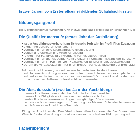
In zwei Jahren
vom Ersten allgemeinbildenden Schulabschluss zum 
Bildungsgangprofil
Die Berufsfachschule Wirtschaft führt in zwei aufeinander folgenden einjährigen B
Die Qualifizierungsstufe (erstes Jahr der Ausbildung)
·
ist die
Ausbildungsvorbereitung Schleswig-Holstein im Profil Plus Zusatzunt
·
dient Ihrer beruflichen Orientierung
·
vermittelt Ihnen eine kaufmännische Grundbildung
·
vertieft und erweitert Ihre Allgemeinbildung
·
fördert Ihrer Fähigkeit zur Anwendung von Arbeitstechniken
·
vermittelt Ihnen grundlegende Kompetenzen im Umgang mit gängiger Bürosoft
·
vermittelt Ihnen im Rahmen von Praxiswochen Einblick in die Arbeitswelt und
·
schafft die Voraussetzungen für Ihren Besuch der Abschlussstufe der Berufsfac
Mit dem Abschlusszeugnis nach einem Jahr erhalten Sie die Chance,
·
sich für eine Ausbildung im kaufmännischen Bereich besonders zu empfehlen o
·
sich mit einem Notendurchschnitt von mindestens 3,5 für die Oberstufe der Beruf
und dort den Mittleren Schulabschluss zu erwerben.
Die Abschlussstufe (zweites Jahr der Ausbildung)
·
vertieft Ihre Kenntnisse in den kaufmännischen Lernbereichen
·
vertieft Ihre Fähigkeit zur Anwendung von Arbeitstechniken
·
vertieft Ihre Kompetenzen im Umgang mit gängiger Bürosoftware
·
schafft die Voraussetzungen zur Erlangung des Mittleren Schulabschlusses un
·
schließt mit einer Abschlussprüfung ab.
Ein guter Abschluss der Berufsfachschule Wirtschaft kann für Sie Sprungbrett
Wirtschaft oder Verwaltung oder einen weiteren schulischen Bildungsgang sein.
Fächerübersicht