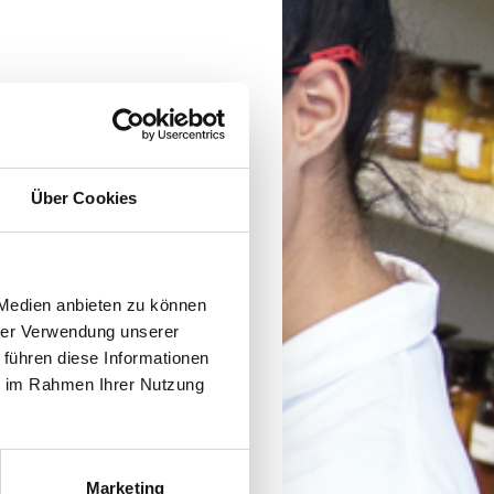
Über Cookies
 Medien anbieten zu können
hrer Verwendung unserer
 führen diese Informationen
ie im Rahmen Ihrer Nutzung
 als gleichwertig anerkannte Schulbildung.
ruck im Internet unter www.tls-nms.de und im
 ist möglich
.
Marketing
gt eine vorläufige Aufnahmezusage. Die