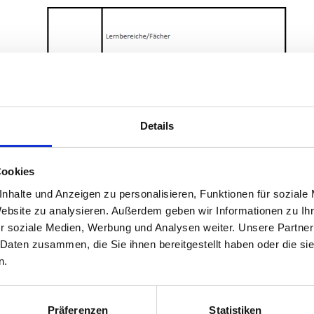
Details
Cookies
nhalte und Anzeigen zu personalisieren, Funktionen für soziale
Website zu analysieren. Außerdem geben wir Informationen zu I
r soziale Medien, Werbung und Analysen weiter. Unsere Partner
 Daten zusammen, die Sie ihnen bereitgestellt haben oder die s
Aufnahmevoraussetzung und -verfahren
n.
Aufnahmevoraussetzung ist der Erste allgemeinbildende Schulabschluss oder eine
Englischkenntnisse auf der Niveaustufe A2 GER werden vorausgesetzt.
Die Aufnahme ist abhängig von der Zahl der zur Verfügung stehenden Plätze.
Die Bewerbung ist jeweils
bis zum 28. Februar eines Jahres
einzureichen (Vord
Schulsekretariat). Eine spätere Bewerbung mit dem verbesserten Abschlusszeugnis
Präferenzen
Statistiken
Bewerbungszeugnis ist in der Regel das Halbjahreszeugnis. Daher erfol