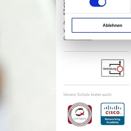
24534 Neumünster
Tel. +49 4321 942 4910
Fax +49 4321 942 4909
Mail:
info@tls-nms.de
Ansprechpartner Schulbüro
Ablehnen
Wegweiser
Öffnungszeiten
Unsere Schule bietet auch: