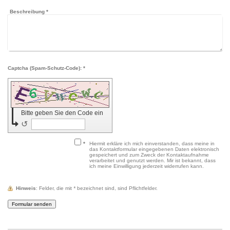
Beschreibung
*
Captcha (Spam-Schutz-Code): *
Bitte geben Sie den Code ein
↺
*
Hiermit erkläre ich mich einverstanden, dass meine in
das Kontaktformular eingegebenen Daten elektronisch
gespeichert und zum Zweck der Kontaktaufnahme
verarbeitet und genutzt werden. Mir ist bekannt, dass
ich meine Einwilligung jederzeit widerrufen kann.
Hinweis
: Felder, die mit
*
bezeichnet sind, sind Pflichtfelder.