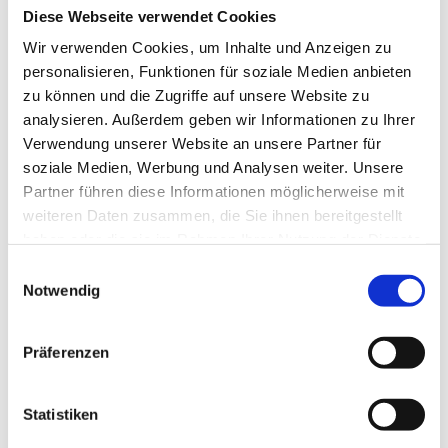
Mail:
info@tls-nms.de
Diese Webseite verwendet Cookies
Ansprechpartner Schulbüro
Wir verwenden Cookies, um Inhalte und Anzeigen zu
Wegweiser
personalisieren, Funktionen für soziale Medien anbieten
Öffnungszeiten
zu können und die Zugriffe auf unsere Website zu
analysieren. Außerdem geben wir Informationen zu Ihrer
Verwendung unserer Website an unsere Partner für
soziale Medien, Werbung und Analysen weiter. Unsere
Partner führen diese Informationen möglicherweise mit
weiteren Daten zusammen, die Sie ihnen bereitgestellt
haben oder die sie im Rahmen Ihrer Nutzung der Dienste
gesammelt haben.
Einwilligungsauswahl
Notwendig
Präferenzen
Statistiken