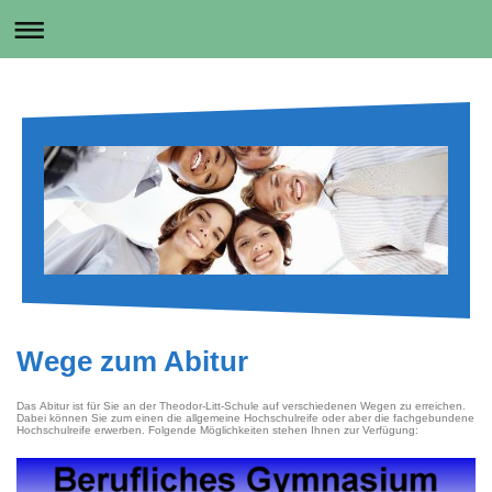
Wege zum Abitur
Das Abitur ist für Sie an der Theodor-Litt-Schule auf verschiedenen Wegen zu erreichen.
Dabei können Sie zum einen die allgemeine Hochschulreife oder aber die fachgebundene
Hochschulreife erwerben. Folgende Möglichkeiten stehen Ihnen zur Verfügung: