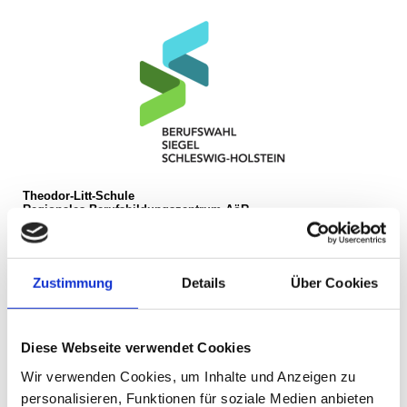
Theodor-Litt-Schule
Regionales Berufsbildungszentrum AöR
Parkstr. 12-18
24534 Neumünster
Tel. +49 4321 942 4910
Fax +49 4321 942 4909
Mail:
info@tls-nms.de
Zustimmung
Details
Über Cookies
Ansprechpartner Schulbüro
Wegweiser
Öffnungszeiten
Diese Webseite verwendet Cookies
Wir verwenden Cookies, um Inhalte und Anzeigen zu
personalisieren, Funktionen für soziale Medien anbieten