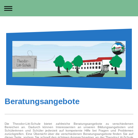
Beratungsangebote
Die Theodor-Litt-Schule bietet zahlreiche Beratungsangebote zu verschiedenen
Bereichen an. Dadurch können Interessenten an unseren Bildungsangeboten und
Schülerinnen und Schüler jederzeit auf kompetente Hilfe bei Fragen und Problemen
zurückgreifen. Eine Übersicht über die verschiedenen Beratungsangebote finden Sie auf
dieser Seite, sodass Sie schnell den richtigen Ansprechpartner an der Theodor-Litt-Schule