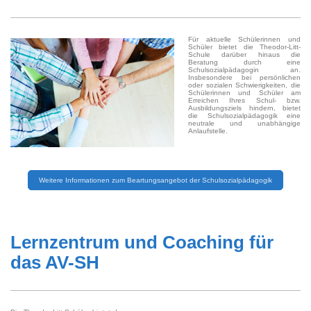
Für aktuelle Schülerinnen und
Schüler bietet die Theodor-Litt-
Schule darüber hinaus die
Beratung durch eine
Schulsozialpädagogin an.
Insbesondere bei persönlichen
oder sozialen Schwierigkeiten, die
Schülerinnen und Schüler am
Erreichen Ihres Schul- bzw.
Ausbildungsziels hindern, bietet
die Schulsozialpädagogik eine
neutrale und unabhängige
Anlaufstelle.
Weitere Informationen zum Beartungsangebot der Schulsozialpädagogik
<< Neues Textfeld >>
Lernzentrum und Coaching für
das AV-SH