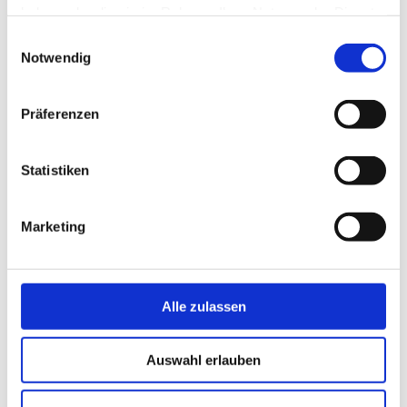
haben oder die sie im Rahmen Ihrer Nutzung der Dienste
gesammelt haben.
Einwilligungsauswahl
Notwendig
Präferenzen
Statistiken
Marketing
Alle zulassen
Theodor-Litt-Schule
Regionales Berufsbildungszentrum AöR
Auswahl erlauben
Parkstr. 12-18
24534 Neumünster
Tel. +49 4321 942 4910
Fax +49 4321 942 4909