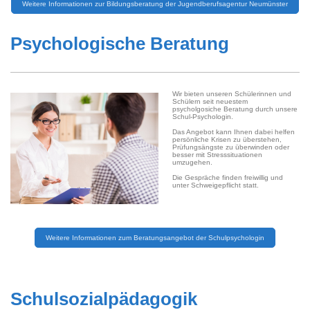
Weitere Informationen zur Bildungsberatung der Jugendberufsagentur Neumünster
Psychologische Beratung
Wir bieten unseren Schülerinnen und
Schülern seit neuestem
psycholgosiche Beratung durch unsere
Schul-Psychologin.
Das Angebot kann Ihnen dabei helfen
persönliche Krisen zu überstehen,
Prüfungsängste zu überwinden oder
besser mit Stresssituationen
umzugehen.
Die Gespräche finden freiwillig und
unter Schweigepflicht statt.
Weitere Informationen zum Beratungsangebot der Schulpsychologin
<< Neues Textfeld >>
Schulsozialpädagogik