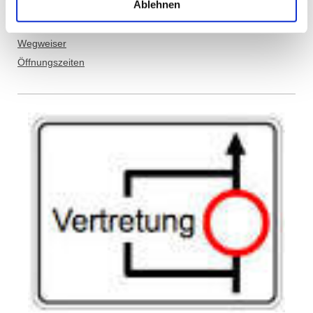
Ablehnen
Mail:
info@tls-nms.de
Ansprechpartner Schulbüro
Wegweiser
Öffnungszeiten