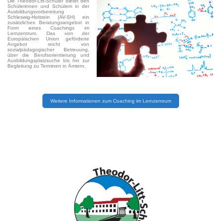
Die Theodor-Litt-Schüler bietet den
Schülerinnen und Schülern in der
Ausbildungsvorbereitung
Schleswig-Holstein (AV-SH) ein
zusätzliches Beratungsangebot in
Form eines Coachings im
Lernzentrum. Das von der
Europäischen Union geförderte
Angebot reicht von
sozialpädagogischer Betreuung,
über die Berufsorientierung und
Ausbildungsplatzsuche bis hin zur
Begleitung zu Terminen in Ämtern.
Weitere Informationen zum Coaching im Lernzentrum