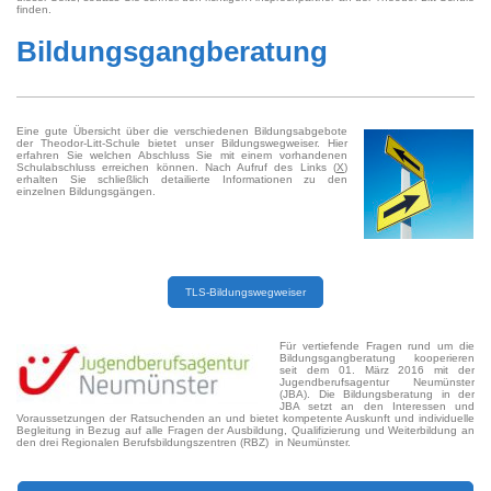
finden.
Bildungsgangberatung
Eine gute Übersicht über die verschiedenen Bildungsabgebote
der Theodor-Litt-Schule bietet unser Bildungswegweiser. Hier
erfahren Sie welchen Abschluss Sie mit einem vorhandenen
Schulabschluss erreichen können. Nach Aufruf des Links (
X
)
erhalten Sie schließlich detailierte Informationen zu den
einzelnen Bildungsgängen.
TLS-Bildungswegweiser
Für vertiefende Fragen rund um die
Bildungsgangberatung kooperieren
seit dem 01. März 2016 mit der
Jugendberufsagentur Neumünster
(JBA). Die Bildungsberatung in der
JBA setzt an den Interessen und
Voraussetzungen der Ratsuchenden an und bietet kompetente Auskunft und individuelle
Begleitung in Bezug auf alle Fragen der Ausbildung, Qualifizierung und Weiterbildung an
den drei Regionalen Berufsbildungszentren (RBZ) in Neumünster.