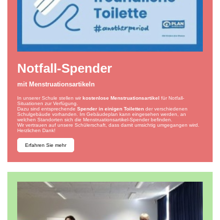
Notfall-Spender
mit Menstruationsartikeln
In unserer Schule stellen wir
kostenlose Menstruationsartikel
für Notfall-
Situationen zur Verfügung.
Dazu sind entsprechende
Spender in einigen Toiletten
der verschiedenen
Schulgebäude vorhanden. Im Gebäudeplan kann eingesehen werden, an
welchen Standorten sich die Menstruationsartikel-Spender befinden.
Wir vertrauen auf unsere Schülerschaft, dass damit umsichtig umgegangen wird.
Herzlichen Dank!
Erfahren Sie mehr