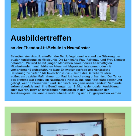
Ausbildertreffen
an der Theodor-Litt-Schule in Neumünster
Beim jüngsten Ausbildertreffen der Textilpflegebranche stand die Stärkung der
dualen Ausbildung im Mittelpunkt. Die Lehrkräfte Frau Falkenau und Frau Kemper
betonten: „Wir sind bereit, jungen Menschen sowie bereits beschäftigten
Mitarbeitenden, auch höheren Alters, mit Migrationshintergrund oder mit
vorhandener Berufserfahrung klare Entwicklungspfade und verlässliche
Betreuung zu bieten.“ Als Investition in die Zukunft der Betriebe wurden
außerdem gezielte Maßnahmen zur Fachkräftesicherung präsentiert. Der Tenor
des Treffens war eindeutig: Nachhaltige Nachwuchs- und Fachkräftegewinnung
gelingt, wenn Unternehmen und Berufsschulen gemeinsam handeln; Verbände
sollten ebenfalls auch ihre Bemühungen zur Stärkung der dualen Ausbildung
intensivieren. Beim anschließenden Austausch in den Werkstätten der
Textilreinigerräume konnte weiter über Ausbildung und Co. gesprochen werden.