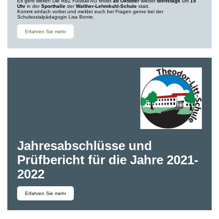
Es geht weiter! Die RBZ Fußball AG findet
ab Oktober
wieder
dienstags
um
15
Uhr
in der
Sporthalle
der
Walther-Lehmkuhl-Schule
statt.
Kommt einfach vorbei und meldet euch bei Fragen gerne bei der
Schulsozialpädagogin Lisa Bonte.
Erfahren Sie mehr
Jahresabschlüsse und
Prüfbericht für die Jahre 2021-
2022
Erfahren Sie mehr