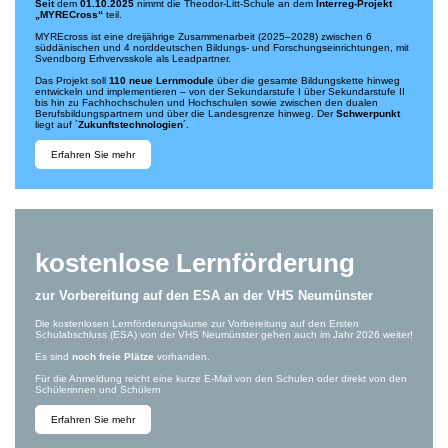
Seit
dem
01.10.2025
nimmt die Theodor-Litt-Schule an dem
Interreg-Projekt
„MYRECross“
teil.
MYREcross ist eine dreijährige Zusammenarbeit (2025–2028) zwischen 6
süddänischen und 4 norddeutschen Bildungs- und Forschungseinrichtungen, mit
Svendborg Erhvervsskole als Leadpartner.
Das Projekt soll
110 neue Lernmodule
über die gesamte Bildungskette hinweg
entwickeln und implementieren – von der Sekundarstufe I über Sekundarstufe II
bis hin zu Fachhochschulen und Hochschulen sowie zwischen den dualen
Berufsbildungspartnern und über die Landesgrenze hinweg. Der
Schwerpunkt
liegt auf ´
Zukunftstechnologien
´.
Erfahren Sie mehr
kostenlose Lernförderung
zur Vorbereitung auf den ESA an der VHS Neumünster
Die kostenlosen Lernförderungskurse zur Vorbereitung auf den Ersten
Schulabschluss (ESA) von der VHS Neumünster gehen auch im Jahr 2026 weiter!
Es sind
noch freie Plätze
vorhanden.
Für die Anmeldung reicht eine kurze E-Mail von den Schulen oder direkt von den
Schülerinnen und Schülern
Erfahren Sie mehr