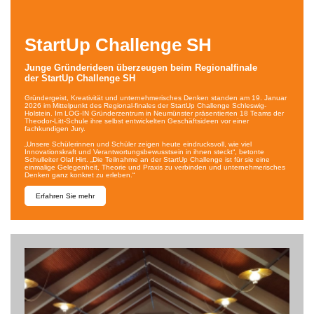
StartUp Challenge SH
Junge Gründerideen überzeugen beim Regionalfinale
der StartUp Challenge SH
Gründergeist, Kreativität und unternehmerisches Denken standen am 19. Januar
2026 im Mittelpunkt des Regional-finales der StartUp Challenge Schleswig-
Holstein. Im LOG-IN Gründerzentrum in Neumünster präsentierten 18 Teams der
Theodor-Litt-Schule ihre selbst entwickelten Geschäftsideen vor einer
fachkundigen Jury.
„Unsere Schülerinnen und Schüler zeigen heute eindrucksvoll, wie viel
Innovationskraft und Verantwortungsbewusstsein in ihnen steckt“, betonte
Schulleiter Olaf Hirt. „Die Teilnahme an der StartUp Challenge ist für sie eine
einmalige Gelegenheit, Theorie und Praxis zu verbinden und unternehmerisches
Denken ganz konkret zu erleben.“
Erfahren Sie mehr