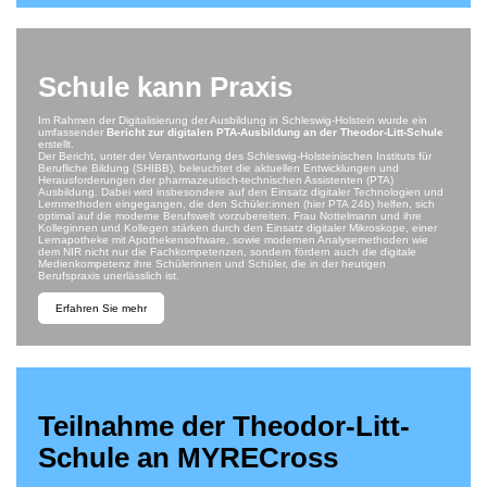
Schule kann Praxis
Im Rahmen der Digitalisierung der Ausbildung in Schleswig-Holstein wurde ein
umfassender
Bericht zur digitalen PTA-Ausbildung an der Theodor-Litt-Schule
erstellt.
Der Bericht, unter der Verantwortung des Schleswig-Holsteinischen Instituts für
Berufliche Bildung (SHIBB), beleuchtet die aktuellen Entwicklungen und
Herausforderungen der pharmazeutisch-technischen Assistenten (PTA)
Ausbildung. Dabei wird insbesondere auf den Einsatz digitaler Technologien und
Lernmethoden eingegangen, die den Schüler:innen (hier PTA 24b) helfen, sich
optimal auf die moderne Berufswelt vorzubereiten. Frau Nottelmann und ihre
Kolleginnen und Kollegen stärken durch den Einsatz digitaler Mikroskope, einer
Lernapotheke mit Apothekensoftware, sowie modernen Analysemethoden wie
dem NIR nicht nur die Fachkompetenzen, sondern fördern auch die digitale
Medienkompetenz ihre Schülerinnen und Schüler, die in der heutigen
Berufspraxis unerlässlich ist.
Erfahren Sie mehr
Teilnahme der Theodor-Litt-
Schule an MYRECross