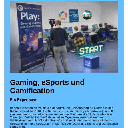
Gaming, eSports und
Gamification
Ein Experiment
Haben Sie schon einmal davon geträumt, Ihre Leidenschaft für Gaming in der
Schule auszuleben? Stellen Sie sich vor, Sie könnten Spiele entwickeln und Ihre
eigenen Ideen zum Leben erwecken. An der Theodor-Litt-Schule wurde dieser
Traum jetzt Wirklichkeit! Im Rahmen einer Experimentierklausel konnten
Schülerinnen und Schüler der Berufsfachschule III für Informationstechnische
Assistentinnen und Assistenten in die Welt von Gaming, eSports und Gamification
eintauchen.