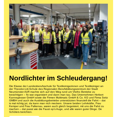
Nordlichter im Schleudergang!
Die Klasse der Landesberufsschule für Textilreinigerinnen und Textilreiniger an
der Theodor-Litt-Schule des Regionalen Berufsbildungszentrum der Stadt
Neumünster AöR machte sich auf den Weg rund um Vlotho Betriebe zu
besichtigen – fix wat organisiert und dann man tau. Das Unternehmen Herbert
Kannegiesser GmbH sowie die Firmen Multimatic GmbH & Co. KG und Firma Seitz
GMBH und auch die Ausbildungsbetriebe unterstützten finanziell die Fahrt – dat
is mal richtig jut, da kann man nich meckern. Unsere beiden Lehrkräfte, Frau
Kemper und Frau Falkenau, waren auch gleich begeistert, mit uns die Fahrt zu
machen – dat passt wie die Faust op’s Auge, und alle waren guter Dinge. De
Schölers berichten.