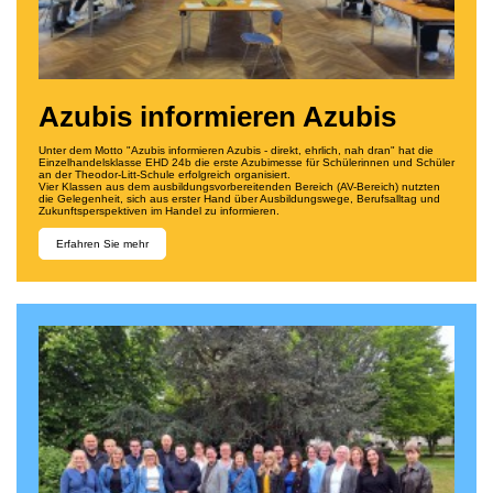
Azubis informieren Azubis
Unter dem Motto "Azubis informieren Azubis - direkt, ehrlich, nah dran" hat die
Einzelhandelsklasse EHD 24b die erste Azubimesse für Schülerinnen und Schüler
an der Theodor-Litt-Schule erfolgreich organisiert.
Vier Klassen aus dem ausbildungsvorbereitenden Bereich (AV-Bereich) nutzten
die Gelegenheit, sich aus erster Hand über Ausbildungswege, Berufsalltag und
Zukunftsperspektiven im Handel zu informieren.
Erfahren Sie mehr