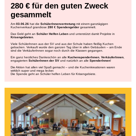
280 € für den guten Zweck
gesammelt
Am
03.06.26
hat die
SchülerInnenvertretung
mit einem ganztägigen
Kuchenverkauf grandiose
280 € Spendengelder
gesammelt.
Das Geld geht an
Schüler Helfen Leben
und unterstützt damit Projekte in
Krisengebieten
.
Viele SchülerInnen aus der SV und aus der Schule haben fleißig Kuchen
gebacken. Verkauft wurde den ganzen Tag über in allen Gebäuden – am Ende
sind die VerkäuferInnen sogar noch durch die Klassen gegangen.
Ein ganz herzliches Dankeschön an alle
KuchenspenderInnen
,
VerkäuferInnen
,
engagierten
SchülerInnen der SV
und natürlich an alle
SpenderInnen
!
Die Aktion hat allen viel Spaß gemacht – und die Kuchenkreationen waren
wirklich super und mega lecker.
Die Spende geht an Schüler helfen Leben für Krisengebiete.