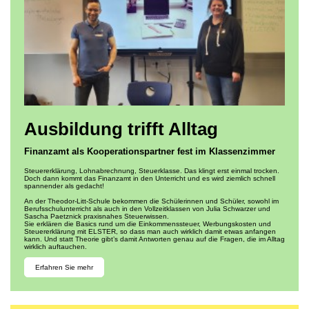
Ausbildung trifft Alltag
Finanzamt als Kooperationspartner fest im Klassenzimmer
Steuererklärung, Lohnabrechnung, Steuerklasse. Das klingt erst einmal trocken.
Doch dann kommt das Finanzamt in den Unterricht und es wird ziemlich schnell
spannender als gedacht!
An der Theodor-Litt-Schule bekommen die Schülerinnen und Schüler, sowohl im
Berufsschulunterricht als auch in den Vollzeitklassen von Julia Schwarzer und
Sascha Paetznick praxisnahes Steuerwissen.
Sie erklären die Basics rund um die Einkommenssteuer, Werbungskosten und
Steuererklärung mit ELSTER, so dass man auch wirklich damit etwas anfangen
kann. Und statt Theorie gibt’s damit Antworten genau auf die Fragen, die im Alltag
wirklich auftauchen.
Erfahren Sie mehr