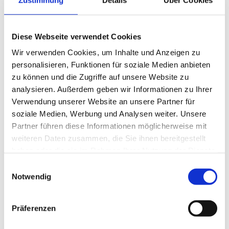
des deutsch-dänischen Interreg-Projekts „MYRECross“
Ein Beratungsgespräch in der Apotheke mit einer Künstlichen Intelligenz üben?
Diese besondere Lernsituation ist für Schülerinnen und Schüler der Theodor-Litt-
Schule bereits Realität. Statt Rollenspiel im Klassenraum trainieren sie
Diese Webseite verwendet Cookies
Beratungssituationen mit eigens entwickelten KI-Assistenten praxisnah, interaktiv
und jederzeit wiederholbar. Ein Unterrichtskonzept, das zeigt, wie stark sich
Ausbildung durch digitale Technologien gerade verändert.
Wir verwenden Cookies, um Inhalte und Anzeigen zu
personalisieren, Funktionen für soziale Medien anbieten
Erfahren Sie mehr
zu können und die Zugriffe auf unsere Website zu
analysieren. Außerdem geben wir Informationen zu Ihrer
Verwendung unserer Website an unsere Partner für
soziale Medien, Werbung und Analysen weiter. Unsere
Partner führen diese Informationen möglicherweise mit
weiteren Daten zusammen, die Sie ihnen bereitgestellt
haben oder die sie im Rahmen Ihrer Nutzung der Dienste
gesammelt haben.
Einwilligungsauswahl
Notwendig
Präferenzen