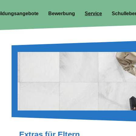
ildungsangebote
Bewerbung
Service
Schullebe
Extras für Eltern