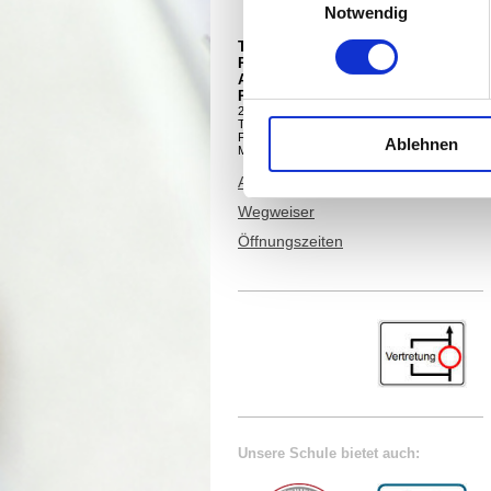
Notwendig
Theodor-Litt-Schule
Regionales Berufsbildungszentrum
AöR
Parkstr. 12-18
24534 Neumünster
Tel. +49 4321 942 4910
Fax +49 4321 942 4909
Ablehnen
Mail:
info@tls-nms.de
Ansprechpartner Schulbüro
Wegweiser
Öffnungszeiten
Unsere Schule bietet auch: